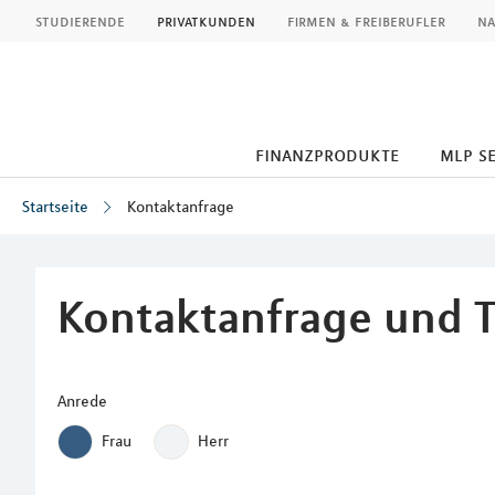
MLP
studierende
privatkunden
firmen & freiberufler
na
finanzprodukte
mlp s
Startseite
Kontaktanfrage
Inhalt
Kontaktanfrage und 
Anrede
Frau
Herr