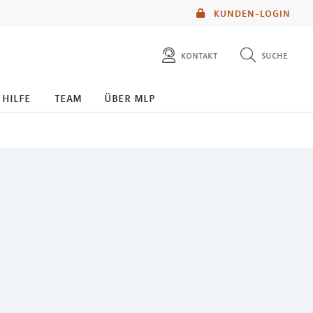
KUNDEN-LOGIN
kontakt
suche
diese website durchsuchen
 hilfe
team
über mlp
mlp berater finden