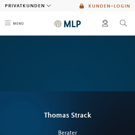
MLP
privatkunden
kunden-login
menü
Inhalt
diese website durchsuchen
mlp berater finden
Thomas
Strack
Berater