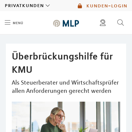
MLP
privatkunden
kunden-login
menü
Inhalt
diese website durchsuchen
mlp berater finden
Überbrückungshilfe für
KMU
Als Steuerberater und Wirtschaftsprüfer
allen Anforderungen gerecht werden