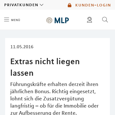
MLP
privatkunden
kunden-login
menü
Inhalt
diese website durchsuchen
mlp berater finden
11.05.2016
Extras nicht liegen
lassen
Führungskräfte erhalten derzeit ihren
jährlichen Bonus. Richtig eingesetzt,
lohnt sich die Zusatzvergütung
langfristig – ob für die Immobilie oder
zur Aufbesserung der Rente.