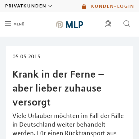
MLP
privatkunden
kunden-login
menü
Inhalt
diese website durchsuchen
mlp berater finden
05.05.2015
Krank in der Ferne –
aber lieber zuhause
versorgt
Viele Urlauber möchten im Fall der Fälle
in Deutschland weiter behandelt
werden. Für einen Rücktransport aus