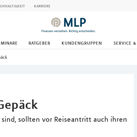
chhaltigkeit
karriere
eminare
ratgeber
kundengruppen
service &
päck
 Gepäck
ind, sollten vor Reiseantritt auch ihren