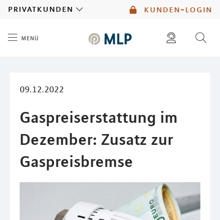
MLP
privatkunden
kunden-login
menü
Inhalt
diese website durchsuchen
mlp berater finden
09.12.2022
Gaspreiserstattung im
Dezember: Zusatz zur
Gaspreisbremse