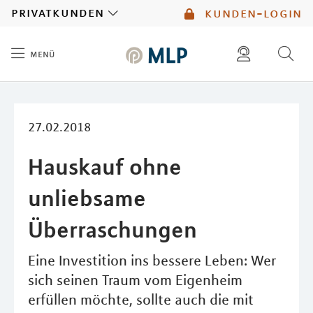
MLP
privatkunden
kunden-login
menü
Inhalt
diese website durchsuchen
mlp berater finden
27.02.2018
Hauskauf ohne
unliebsame
Überraschungen
Eine Investition ins bessere Leben: Wer
sich seinen Traum vom Eigenheim
erfüllen möchte, sollte auch die mit