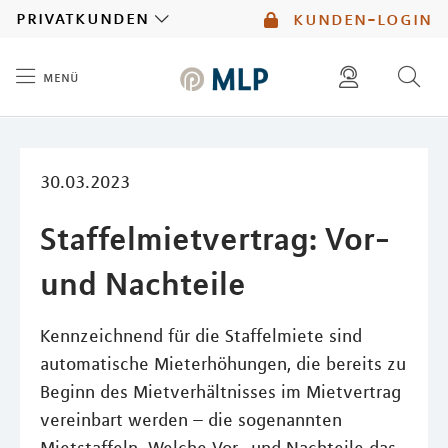
MLP
privatkunden
kunden-login
menü
Inhalt
diese website durchsuchen
mlp berater finden
30.03.2023
Staffelmietvertrag: Vor-
und Nachteile
Kennzeichnend für die Staffelmiete sind
automatische Mieterhöhungen, die bereits zu
Beginn des Mietverhältnisses im Mietvertrag
vereinbart werden – die sogenannten