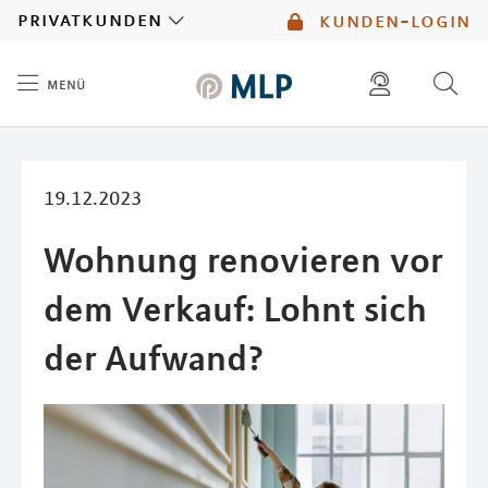
MLP
privatkunden
kunden-login
menü
Inhalt
diese website durchsuchen
mlp berater finden
19.12.2023
Wohnung renovieren vor
dem Verkauf: Lohnt sich
der Aufwand?